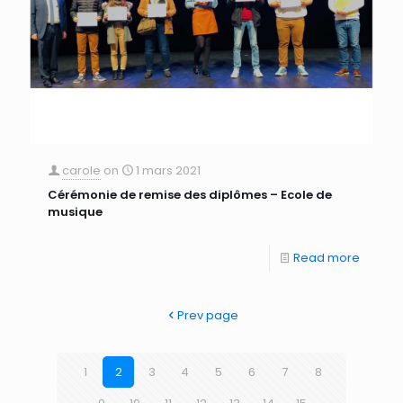
carole
on
1 mars 2021
Cérémonie de remise des diplômes – Ecole de
musique
Read more
Prev page
1
2
3
4
5
6
7
8