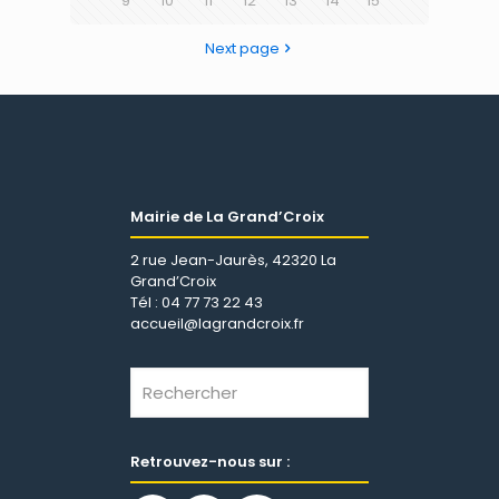
9
10
11
12
13
14
15
Next page
Mairie de La Grand’Croix
2 rue Jean-Jaurès, 42320 La
Grand’Croix
Tél : 04 77 73 22 43
accueil@lagrandcroix.fr
Retrouvez-nous sur :