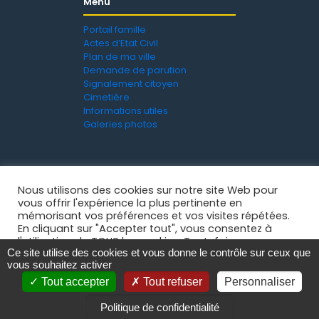
Menu
Portail famille
Actes d’Etat Civil
Plan de ma ville
Demande de parution
Signalement citoyen
Cimetière
Informations utiles
Galeries photos
Nous utilisons des cookies sur notre site Web pour
vous offrir l'expérience la plus pertinente en
mémorisant vos préférences et vos visites répétées.
En cliquant sur "Accepter tout", vous consentez à
l'utilisation de TOUS les cookies. Toutefois, vous
Ce site utilise des cookies et vous donne le contrôle sur ceux que
pouvez visiter "Paramètres des cookies" pour fournir
Mentions légales
-
Politique de confidentialité
- © 2021
vous souhaitez activer
un consentement contrôlé.
Ville de La Grand'Croix
Tout accepter
Tout refuser
Personnaliser
Paramètres des cookies
Accepter tout
Politique de confidentialité