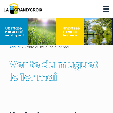
Un cadre
Un passé
naturel
et
riche
en
verdoyant
histoire
Accueil
»
Vente du muguet le 1er mai
Vente du muguet
le 1er mai