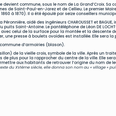
isse devient commune, sous le nom de La Grand’Croix. Sa co
nes de Saint-Paul-en-Jarez et de Cellieu. Le premier Mai
 à 1870). Il a été épaulé par seize conseillers municipau
a Péronnière, aidé des ingénieurs CHAROUSSET et BAGUE, in
r du puits Saint-Antoine. Le pantéléphone de Léon DE LOC
vec celui de la surface pour la montée et la descente de
er, une presse à boulets ovoïdes est installée. Elle sera la
a commune d’armoiries (blason).
llon) de la vieille croix, symbole de la ville. Après un t
s de plus pour la rapprocher du centre de la ville. Elle ser
rmettre aux habitants de retrouver l’origine du nom de le
xte du XVIème siècle, elle donna son nom au « village » puis 