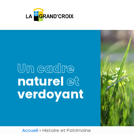
Un cadre
naturel
et
verdoyant
Accueil
»
Histoire et Patrimoine