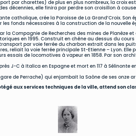
sport par charettes) de plus en plus nombreux, la croix est
es décennies, elle finira par perdre son croisillon à cause
ante catholique, crée la Paroisse de La Grand’Croix. Son é
 les fonds nécessaires à la construction de la nouvelle ég
ar la Compagnie de Recherches des mines de Planèze et d
riques en 1995. Construit en chêne au dessus du cours nat
transport par voie ferrée du charbon extrait dans les pui
s, reliait la voie ferrée principale St-Etienne – Lyon. El
eurs essais de locomotives à vapeur en 1858. Par son archi
rès J-C à Italica en Espagne et mort en 117 à Sélinonte en
a gare de Perrache) qui enjambait la Saône de ses onze arc
 protégé aux services techniques de la ville, attend son