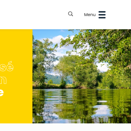
Menu
sé
n
e