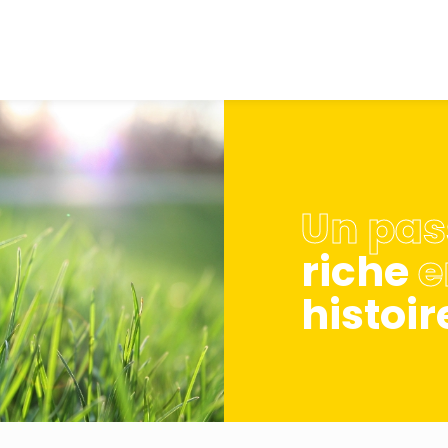
Un pas
riche
e
histoir