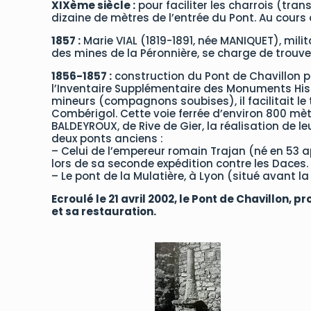
XIXème siècle :
pour faciliter les charrois (tran
dizaine de mètres de l’entrée du Pont. Au cours d
1857 :
Marie VIAL (1819-1891, née MANIQUET), milit
des mines de la Péronnière, se charge de trouver
1856-1857 :
construction du Pont de Chavillon p
l’Inventaire Supplémentaire des Monuments Histo
mineurs (compagnons soubises), il facilitait le 
Combérigol. Cette voie ferrée d’environ 800 mètre
BALDEYROUX, de Rive de Gier, la réalisation de l
deux ponts anciens :
– Celui de l’empereur romain Trajan (né en 53 ap
lors de sa seconde expédition contre les Daces.
– Le pont de la Mulatière, à Lyon (situé avant l
Ecroulé le 21 avril 2002, le Pont de Chavillon,
et sa restauration.