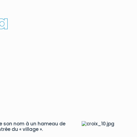
a
onne son nom à un hameau de
trée du « village ».