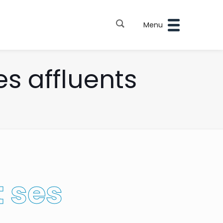
Menu
es affluents
t ses