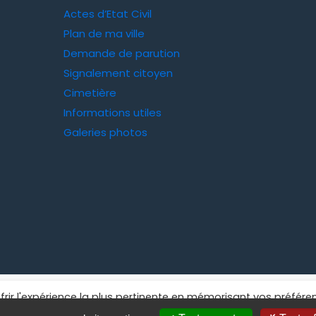
Actes d’Etat Civil
Plan de ma ville
Demande de parution
Signalement citoyen
Cimetière
Informations utiles
Galeries photos
frir l'expérience la plus pertinente en mémorisant vos préfére
le de La Grand'Croix
us consentez à l'utilisation de TOUS les cookies. Toutefois, vou