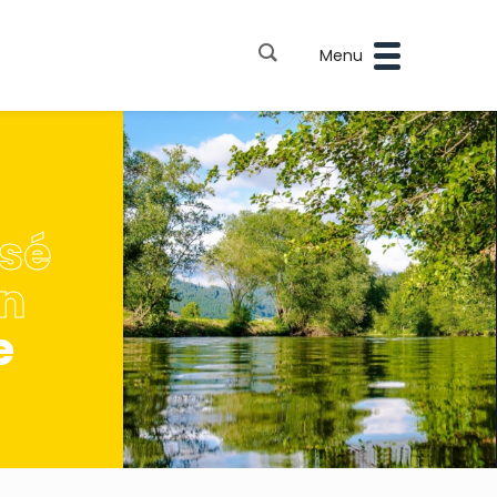
Menu
sé
n
e