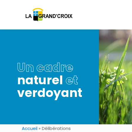
Un cadre
naturel
et
verdoyant
Accueil
»
Délibérations