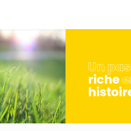
Un pas
riche
e
histoir