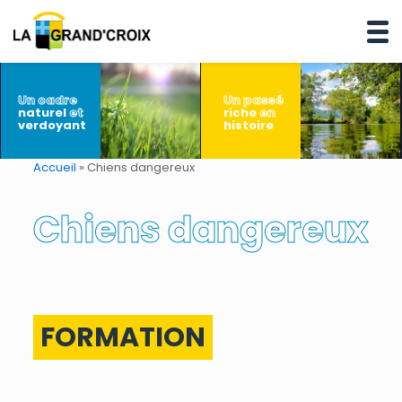
Un cadre
Un passé
naturel
et
riche
en
verdoyant
histoire
Accueil
»
Chiens dangereux
Chiens dangereux
FORMATION