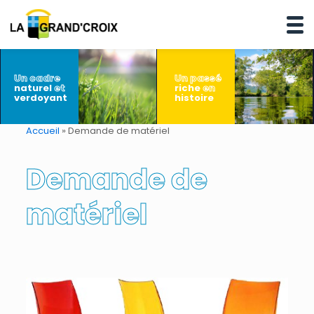
Un cadre
Un passé
naturel
et
riche
en
verdoyant
histoire
Accueil
»
Demande de matériel
Demande de
matériel