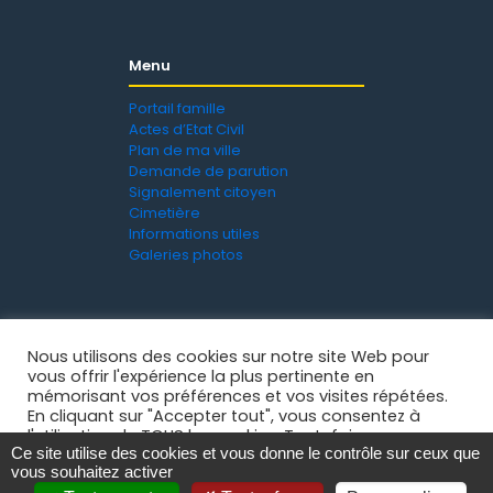
Menu
Portail famille
Actes d’Etat Civil
Plan de ma ville
Demande de parution
Signalement citoyen
Cimetière
Informations utiles
Galeries photos
Nous utilisons des cookies sur notre site Web pour
vous offrir l'expérience la plus pertinente en
mémorisant vos préférences et vos visites répétées.
En cliquant sur "Accepter tout", vous consentez à
l'utilisation de TOUS les cookies. Toutefois, vous
Ce site utilise des cookies et vous donne le contrôle sur ceux que
pouvez visiter "Paramètres des cookies" pour fournir
Mentions légales
-
Politique de confidentialité
- © 2021
vous souhaitez activer
un consentement contrôlé.
Ville de La Grand'Croix