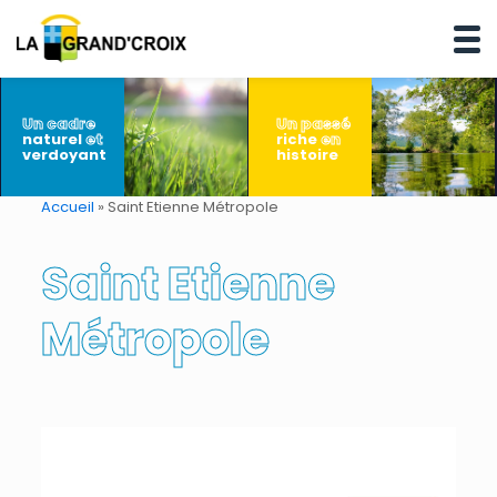
Un cadre
Un passé
naturel
et
riche
en
verdoyant
histoire
Accueil
»
Saint Etienne Métropole
Saint Etienne
Métropole