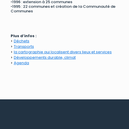
•1996 : extension à 25 communes
•1995 : 22 communes et création de la Communauté de
Communes
Plus d’infos :
⏵
Déchets
⏵
Transports
⏵
la cartographie qui localisent divers lieux et services
⏵
Développements durable, climat
⏵
Agenda