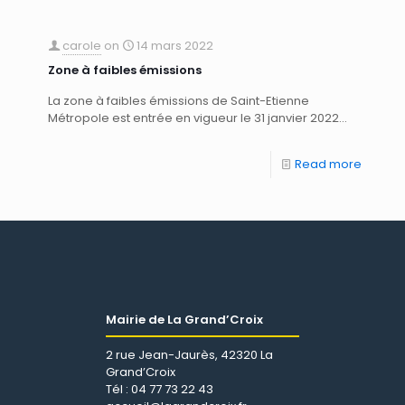
carole
on
14 mars 2022
Zone à faibles émissions
La zone à faibles émissions de Saint-Etienne
Métropole est entrée en vigueur le 31 janvier 2022...
Read more
Mairie de La Grand’Croix
2 rue Jean-Jaurès, 42320 La
Grand’Croix
Tél : 04 77 73 22 43