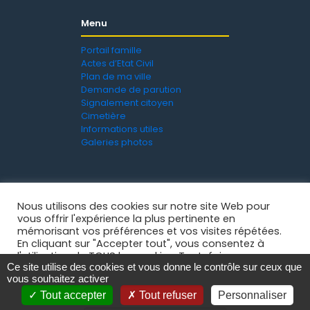
Menu
Portail famille
Actes d’Etat Civil
Plan de ma ville
Demande de parution
Signalement citoyen
Cimetière
Informations utiles
Galeries photos
Nous utilisons des cookies sur notre site Web pour
vous offrir l'expérience la plus pertinente en
mémorisant vos préférences et vos visites répétées.
En cliquant sur "Accepter tout", vous consentez à
l'utilisation de TOUS les cookies. Toutefois, vous
Ce site utilise des cookies et vous donne le contrôle sur ceux que
pouvez visiter "Paramètres des cookies" pour fournir
Mentions légales
-
Politique de confidentialité
- © 2021
vous souhaitez activer
un consentement contrôlé.
Ville de La Grand'Croix
Tout accepter
Tout refuser
Personnaliser
Paramètres des cookies
Accepter tout