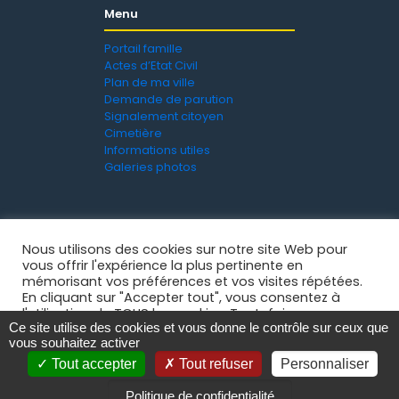
Menu
Portail famille
Actes d’Etat Civil
Plan de ma ville
Demande de parution
Signalement citoyen
Cimetière
Informations utiles
Galeries photos
Nous utilisons des cookies sur notre site Web pour
vous offrir l'expérience la plus pertinente en
mémorisant vos préférences et vos visites répétées.
En cliquant sur "Accepter tout", vous consentez à
l'utilisation de TOUS les cookies. Toutefois, vous
Ce site utilise des cookies et vous donne le contrôle sur ceux que
pouvez visiter "Paramètres des cookies" pour fournir
Mentions légales
-
Politique de confidentialité
- © 2021
vous souhaitez activer
un consentement contrôlé.
Ville de La Grand'Croix
Tout accepter
Tout refuser
Personnaliser
Paramètres des cookies
Accepter tout
Politique de confidentialité