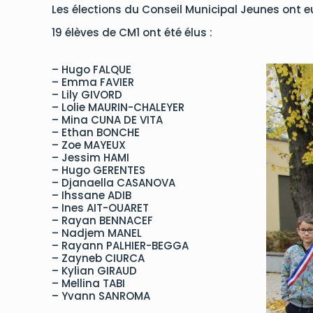
Les élections du Conseil Municipal Jeunes ont eu
19 élèves de CM1 ont été élus :
– Hugo FALQUE
– Emma FAVIER
– Lily GIVORD
– Lolie MAURIN-CHALEYER
– Mina CUNA DE VITA
– Ethan BONCHE
– Zoe MAYEUX
– Jessim HAMI
– Hugo GERENTES
– Djanaella CASANOVA
– Ihssane ADIB
– Ines AIT-OUARET
– Rayan BENNACEF
– Nadjem MANEL
– Rayann PALHIER-BEGGA
– Zayneb CIURCA
– Kylian GIRAUD
– Mellina TABI
– Yvann SANROMA