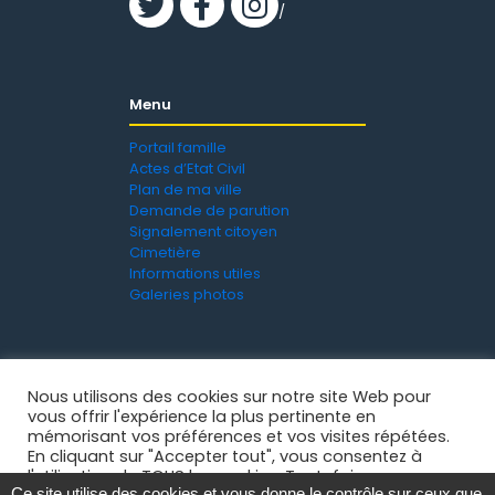
/
Menu
Portail famille
Actes d’Etat Civil
Plan de ma ville
Demande de parution
Signalement citoyen
Cimetière
Informations utiles
Galeries photos
Nous utilisons des cookies sur notre site Web pour
vous offrir l'expérience la plus pertinente en
mémorisant vos préférences et vos visites répétées.
En cliquant sur "Accepter tout", vous consentez à
l'utilisation de TOUS les cookies. Toutefois, vous
Ce site utilise des cookies et vous donne le contrôle sur ceux que