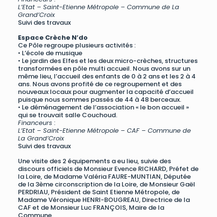
L’Etat – Saint-Etienne Métropole – Commune de La
Grand’Croix
Suivi des travaux
Espace Crèche N’do
Ce Pôle regroupe plusieurs activités :
• L’école de musique
• Le jardin des Elfes et les deux micro-crèches, structures
transformées en pôle multi accueil. Nous avons sur un
même lieu, l’accueil des enfants de 0 à 2 ans et les 2 à 4
ans. Nous avons profité de ce regroupement et des
nouveaux locaux pour augmenter la capacité d’accueil
puisque nous sommes passés de 44 à 48 berceaux.
• Le déménagement de l’association « le bon accueil »
qui se trouvait salle Couchoud.
Financeurs :
L’Etat – Saint-Etienne Métropole – CAF – Commune de
La Grand’Croix
Suivi des travaux
Une visite des 2 équipements a eu lieu, suivie des
discours officiels de Monsieur Evence RICHARD, Préfet de
la Loire, de Madame Valéria FAURE-MUNTIAN, Députée
de la 3ème circonscription de la Loire, de Monsieur Gaël
PERDRIAU, Président de Saint Etienne Métropole, de
Madame Véronique HENRI-BOUGREAU, Directrice de la
CAF et de Monsieur Luc FRANÇOIS, Maire de la
Commune.