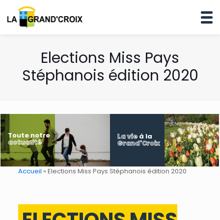
Elections Miss Pays
Stéphanois édition 2020
Toute notre
La vie
à la
actualité
Grand'Croix
Accueil
»
Elections Miss Pays Stéphanois édition 2020
ELECTIONS MISS