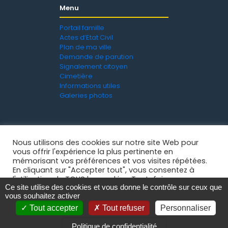
Menu
Portail famille
Actes d’Etat Civil
Plan de ma ville
Demande de parution
Signalement citoyen
Cimetière
Informations utiles
Galeries photos
Nous utilisons des cookies sur notre site Web pour
vous offrir l'expérience la plus pertinente en
mémorisant vos préférences et vos visites répétées.
En cliquant sur "Accepter tout", vous consentez à
l'utilisation de TOUS les cookies. Toutefois, vous
Ce site utilise des cookies et vous donne le contrôle sur ceux que
pouvez visiter "Paramètres des cookies" pour fournir
Mentions légales
-
Politique de confidentialité
- © 2021
vous souhaitez activer
un consentement contrôlé.
Ville de La Grand'Croix
Tout accepter
Tout refuser
Personnaliser
Paramètres des cookies
Accepter tout
Politique de confidentialité