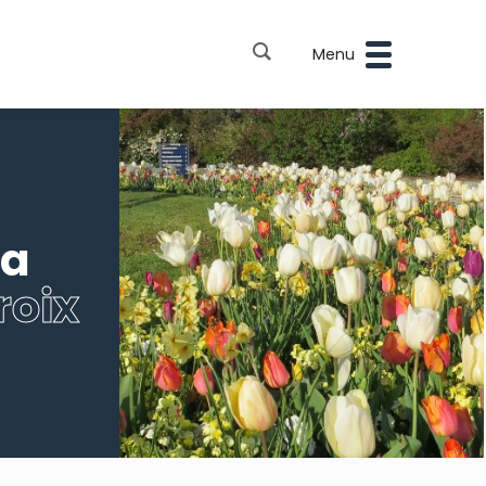
Menu
la
roix