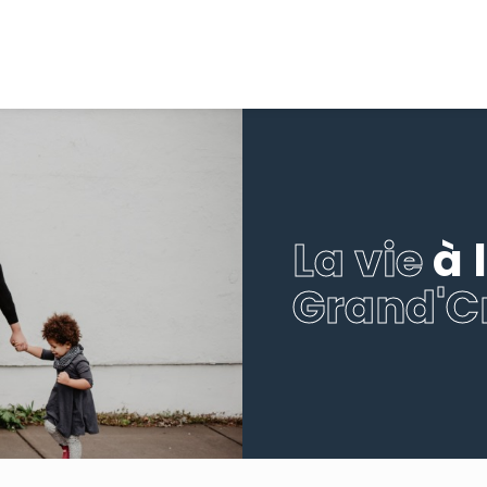
La vie
à 
Grand'C