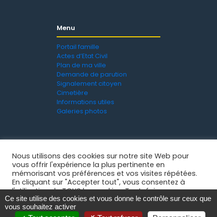
Menu
Portail famille
Actes d’Etat Civil
Plan de ma ville
Demande de parution
Signalement citoyen
Cimetière
Informations utiles
Galeries photos
Nous utilisons des cookies sur notre site Web pour
vous offrir l'expérience la plus pertinente en
mémorisant vos préférences et vos visites répétées.
En cliquant sur "Accepter tout", vous consentez à
l'utilisation de TOUS les cookies. Toutefois, vous
Ce site utilise des cookies et vous donne le contrôle sur ceux que
pouvez visiter "Paramètres des cookies" pour fournir
Mentions légales
-
Politique de confidentialité
- © 2021
vous souhaitez activer
un consentement contrôlé.
Ville de La Grand'Croix