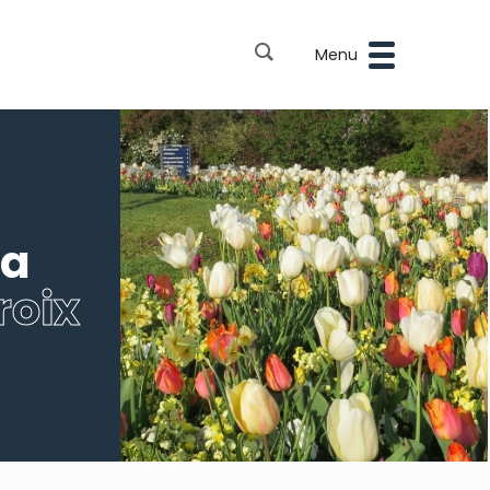
Menu
la
roix