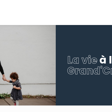
La vie
à 
Grand'C