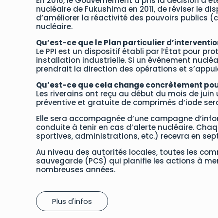
En 2016, le Gouvernement a pris la décision d’éte
nucléaire de Fukushima en 2011, de réviser le di
d’améliorer la réactivité des pouvoirs publics (
nucléaire.
Qu’est-ce que le Plan particulier d’interventio
Le PPI est un dispositif établi par l’État pour pr
installation industrielle. Si un événement nucléai
prendrait la direction des opérations et s’appu
Qu’est-ce que cela change concrètement pour
Les riverains ont reçu au début du mois de juin 
préventive et gratuite de comprimés d’iode ser
Elle sera accompagnée d’une campagne d’informa
conduite à tenir en cas d’alerte nucléaire. Cha
sportives, administrations, etc.) recevra en se
Au niveau des autorités locales, toutes les co
sauvegarde (PCS) qui planifie les actions à men
nombreuses années.
Plus d'infos