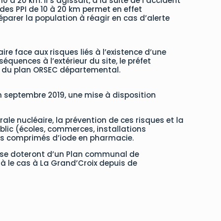
 à 20 km. Il s’agissait, à la suite de l’accident
 des PPI de 10 à 20 km permet en effet
éparer la population à réagir en cas d’alerte
aire face aux risques liés à l’existence d’une
équences à l’extérieur du site, le préfet
ues du plan ORSEC départemental.
En septembre 2019, une mise à disposition
e nucléaire, la prévention de ces risques et la
blic (écoles, commerces, installations
 ses comprimés d’iode en pharmacie.
ce se doteront d’un Plan communal de
jà le cas à La Grand’Croix depuis de