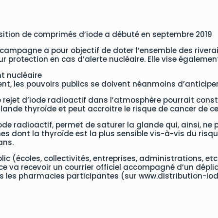
sition de comprimés d’iode a débuté en septembre 2019
e campagne a pour objectif de doter l’ensemble des riverai
protection en cas d’alerte nucléaire. Elle vise également 
nt nucléaire
nt, les pouvoirs publics se doivent néanmoins d’anticiper 
 rejet d’iode radioactif dans l’atmosphère pourrait consti
a glande thyroïde et peut accroitre le risque de cancer de c
ode radioactif, permet de saturer la glande qui, ainsi, ne pe
 dont la thyroïde est la plus sensible vis-à-vis du ris
ans.
 (écoles, collectivités, entreprises, administrations, etc
ce va recevoir un courrier officiel accompagné d’un dépli
s les pharmacies participantes (sur www.distribution-io