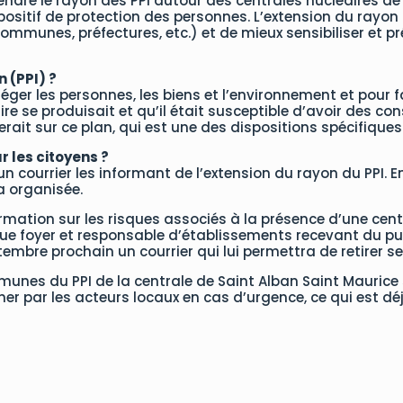
ndre le rayon des PPI autour des centrales nucléaires de 10
spositif de protection des personnes. L’extension du rayon
communes, préfectures, etc.) et de mieux sensibiliser et pr
n (PPI) ?
otéger les personnes, les biens et l’environnement et pour f
re se produisait et qu’il était susceptible d’avoir des cons
ierait sur ce plan, qui est une des dispositions spécifiq
 les citoyens ?
un courrier les informant de l’extension du rayon du PPI. 
a organisée.
tion sur les risques associés à la présence d’une central
que foyer et responsable d’établissements recevant du pu
ptembre prochain un courrier qui lui permettra de retirer
mmunes du PPI de la centrale de Saint Alban Saint Mauri
er par les acteurs locaux en cas d’urgence, ce qui est dé