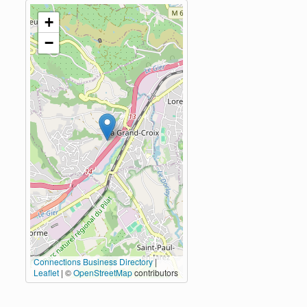
+
−
Connections Business Directory
|
Leaflet
| ©
OpenStreetMap
contributors