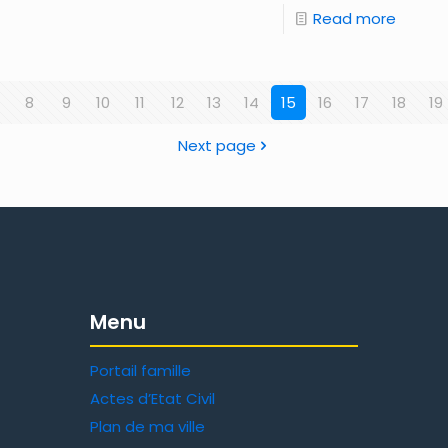
Read more
8
9
10
11
12
13
14
15
16
17
18
19
Next page
Menu
Portail famille
Actes d’Etat Civil
Plan de ma ville