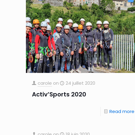
carole
on
24 juillet 2020
Activ’Sports 2020
Read more
carole
on
18 juin 2020