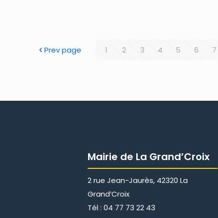
Prev page
1
2
3
4
5
6
7
Mairie de La Grand’Croix
2 rue Jean-Jaurès, 42320 La
Grand’Croix
Tél : 04 77 73 22 43