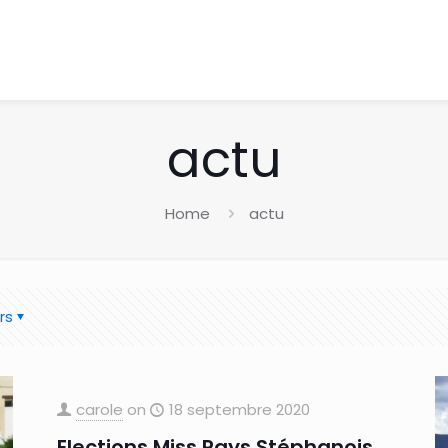
actu
Home
actu
rs
carole
on
18 septembre 2020
Elections Miss Pays Stéphanois